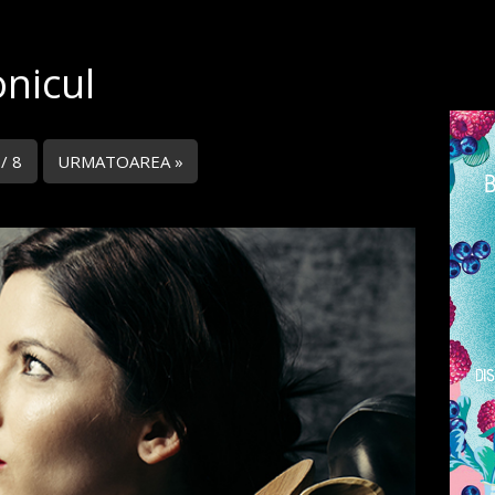
onicul
 / 8
URMATOAREA »