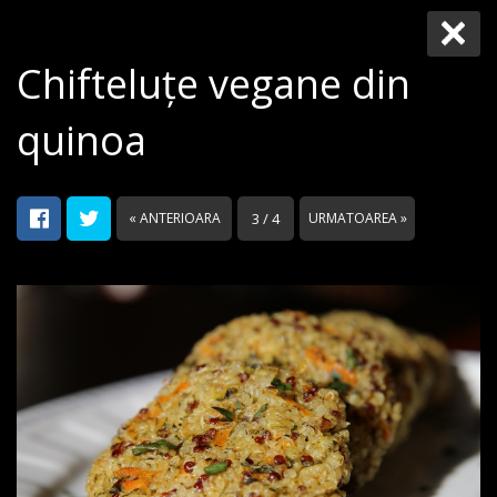
Chifteluțe vegane din
quinoa
« ANTERIOARA
3 / 4
URMATOAREA »