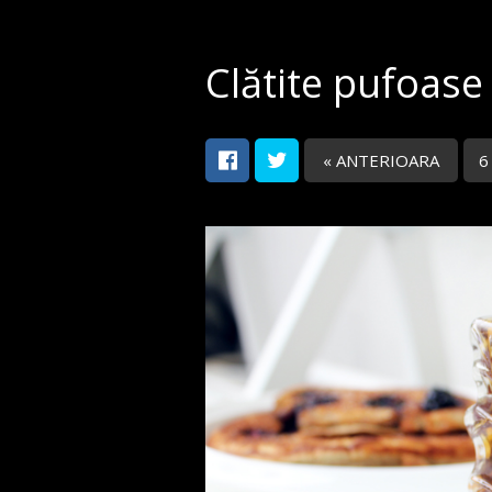
Clătite pufoase
« ANTERIOARA
6