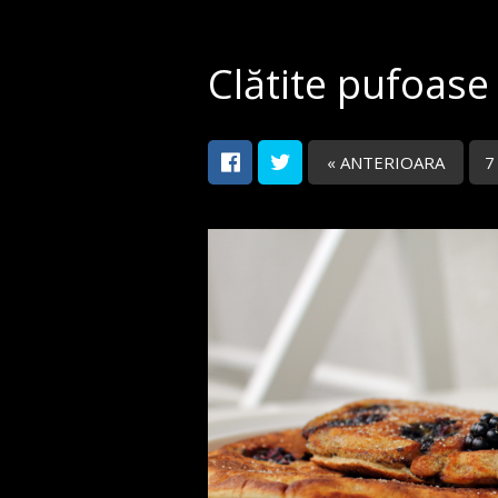
Clătite pufoase
« ANTERIOARA
7