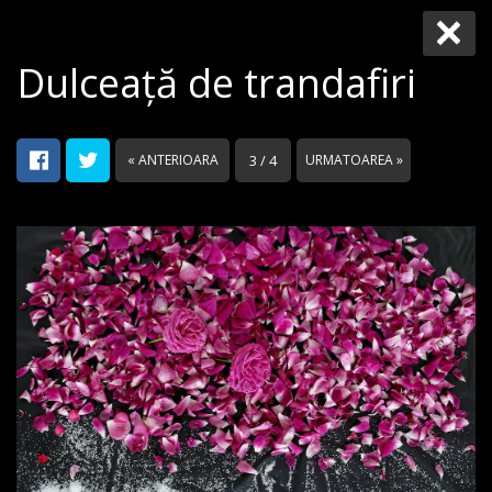
Dulceață de trandafiri
« ANTERIOARA
3 / 4
URMATOAREA »