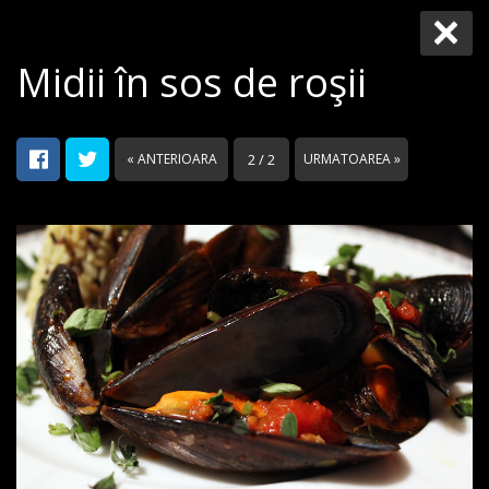
Midii în sos de roşii
« ANTERIOARA
2 / 2
URMATOAREA »