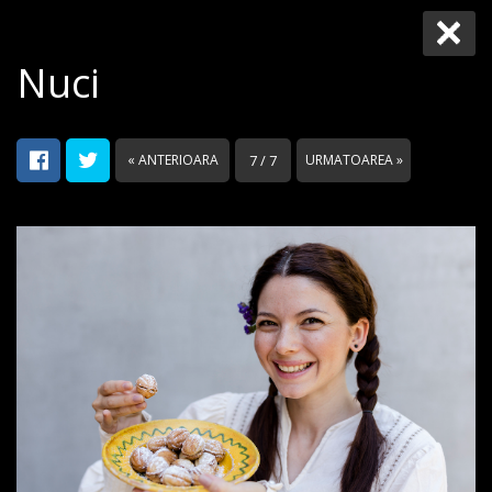
Nuci
« ANTERIOARA
7 / 7
URMATOAREA »