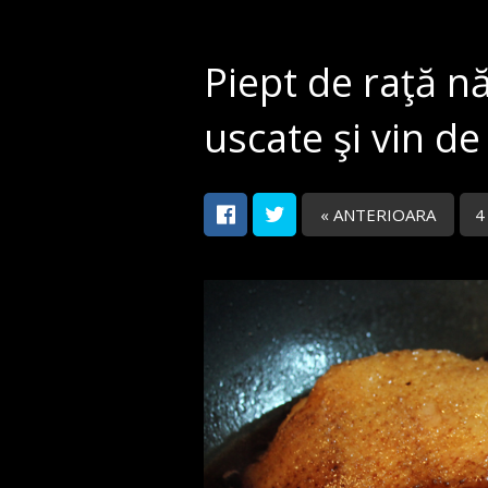
Piept de raţă nă
uscate şi vin de
« ANTERIOARA
4