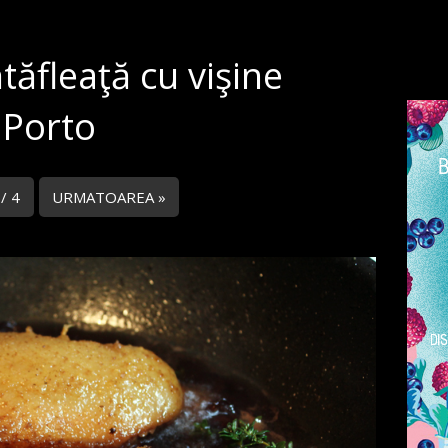
tăfleaţă cu vişine
 Porto
 / 4
URMATOAREA »