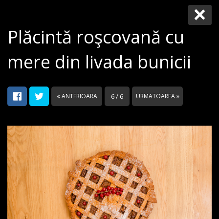
Plăcintă roşcovană cu
mere din livada bunicii
« ANTERIOARA
6 / 6
URMATOAREA »