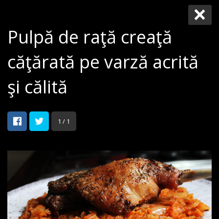
Pulpă de raţă creaţă
căţărată pe varză acrită
şi călită
1 / 1