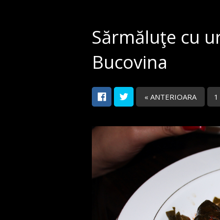
Sărmăluţe cu u
Bucovina
« ANTERIOARA
1