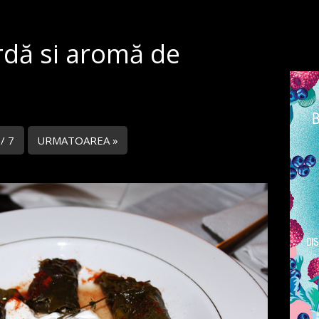
rdă si aromă de
 / 7
URMATOAREA »