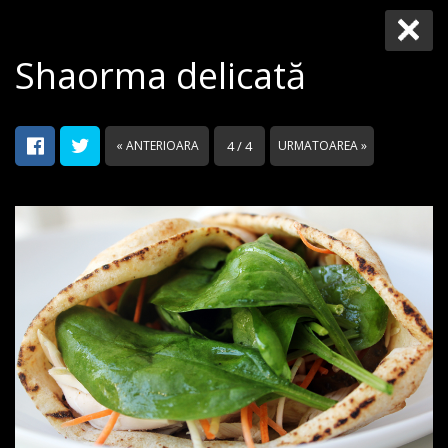
Shaorma delicată
« ANTERIOARA
4 / 4
URMATOAREA »