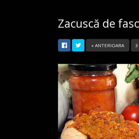
Zacuscă de fas
« ANTERIOARA
3