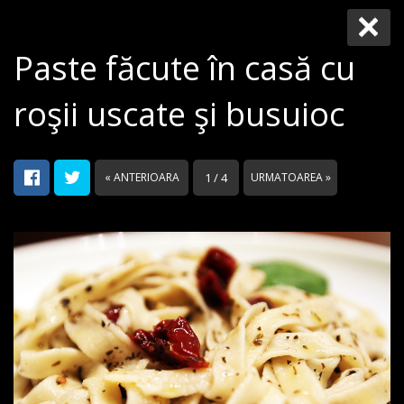
Paste făcute în casă cu
roşii uscate şi busuioc
« ANTERIOARA
1 / 4
URMATOAREA »