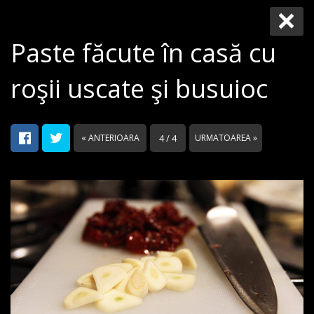
Paste făcute în casă cu
roşii uscate şi busuioc
« ANTERIOARA
4 / 4
URMATOAREA »