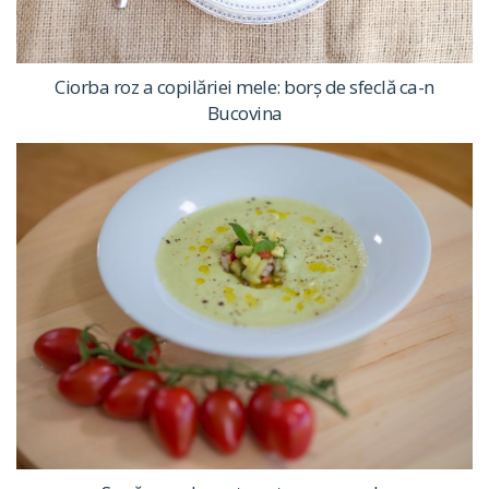
Ciorba roz a copilăriei mele: borș de sfeclă ca-n
Bucovina