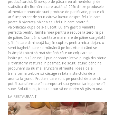
producătorului. Și apropo de păstrarea alimentelor și de
statistica din România care arată că 20% dintre produsele
alimentare aruncate sunt produse de panificație, poate că
ar fi important de știut câteva lucruri despre felul în care
poate fi păstrată pâinea sau felul în care poate fi
valorificată după ce s-a uscat. Eu am găsit o variantă
perfectă pentru familia mea pentru a reduce la zero risipa
de pâine. Cumpăr o cantitate mai mare de pâine congelată
și în fiecare dimineață bag în cuptor, pentru micul dejun, o
semi baghetă care se mănâncă pe loc. Atunci când se
întâmplă totuși să mai rămână câte un colț care se
întărește, nu îl arunc, îl pun deoparte într-o pungă din hârtie
și transform resturile în pesmet. Pe scurt, atunci când ne
propunem să nu mai aruncăm alimente, ideea de a
transforma trebuie să câștige în fața instinctului de a
arunca la gunoi. Fructele care sunt pe punctul de a se strica
pot fi transformate în compoturi sau gemuri iar legumele în
supe. Solutii sunt, trebuie doar să ne dorim să găsim una.
LA RESTAURANT