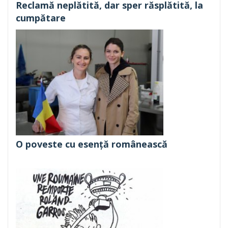
Reclamă neplătită, dar sper răsplătită, la
cumpătare
O poveste cu esență românească