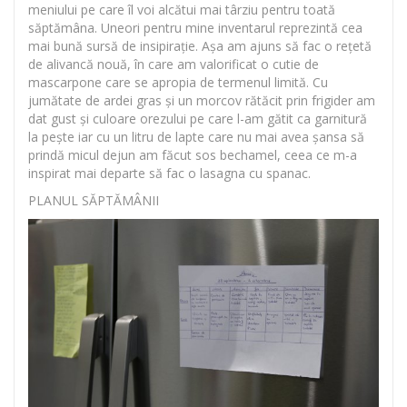
meniului pe care îl voi alcătui mai târziu pentru toată
săptămâna. Uneori pentru mine inventarul reprezintă cea
mai bună sursă de insipirație. Așa am ajuns să fac o rețetă
de alivancă nouă, în care am valorificat o cutie de
mascarpone care se apropia de termenul limită. Cu
jumătate de ardei gras și un morcov rătăcit prin frigider am
dat gust și culoare orezului pe care l-am gătit ca garnitură
la pește iar cu un litru de lapte care nu mai avea șansa să
prindă micul dejun am făcut sos bechamel, ceea ce m-a
inspirat mai departe să fac o lasagna cu spanac.
PLANUL SĂPTĂMÂNII