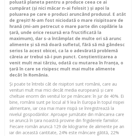
poluată planeta pentru a produce ceea ce ai
cumpărat (și nici măcar n-ai folosit ) și apoi la
poluarea pe care o produci aruncând produsul. E atât
de greșit! N-am fost niciodată o mare risipitoare de
hrană (mi-am petrecut o mare parte din copilărie la
țară, unde orice resursă era fructificată la
maximum), dar s-a întâmplat de multe ori să arunc
alimente și să mă doară sufletul, fără să mă gândesc
serios la acest obicei, ca la o adevărată problemă
căreia ar trebui să-i pun punct. Conștientizarea a
venit mult mai târziu, odată cu mutarea în Franța, o
țară în care se risipesc mult mai multe alimente
decât în România.
Și poate te întrebi cât de risipitori sunt românii, care au
venituri mult mai mici decât media europeană și care
cheltuie enorm din venitul lor pe mâncare: în jur de 40%. Ei
bine, românii sunt pe locul al 9 lea în Europa în topul risipei
alimentare, iar cea mai mare risipă se înregistrează la
nivelul gospodăriilor. Aproape jumătate din mâncarea care
se aruncă în țara noastră provine din frigiderele famiilor.
Fiecare român aruncă 129 de kilograme de alimente pe an
iar din această cantitate, 24% este mâncare gătită, 22%