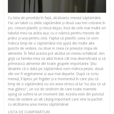
Cu lista de priorități în față, alcătuiesc meniul săptămânii.
Fac un tabel cu zilele săptămânii și două sau trei coloane în
jos. Uneori planific și micul dejun, însă de cele mai multe ori
tabelul meu va arăta așa: cu o rubrică pentru mesele de
prânz și una pentru cină. Faptul că planific ceea ce vom
mânca timp de o săptămână mă ajută din multe alte
puncte de vedere, nu doar in ceea ce privește risipa de
alimente. În felul acesta pot alcătui un meniu echilibrat. Am
grijă ca familia mea să aibă hrană cât mai diversificată și să
primească alimente din toate grupele importante. Știu
dinainte că o dată pe săptămână vom mânca pește, două
zile vor fi vegetariene și așa mai departe. După ce scriu
meniul, îl lipesc pe frigider și e momentul în care știu că
timp de o săptămână nu voi avea stress-ul lui “nu știu ce să
mai gătesc”, un soi de sindrom de care toate mamele
ajung să sufere la un moment dat. Acesta este din punctul
meu de vedere un alt câștig important care vine la pachet
cu alcătuirea unui meniu săptămânal.
LISTA DE CUMPĂRĂTURI