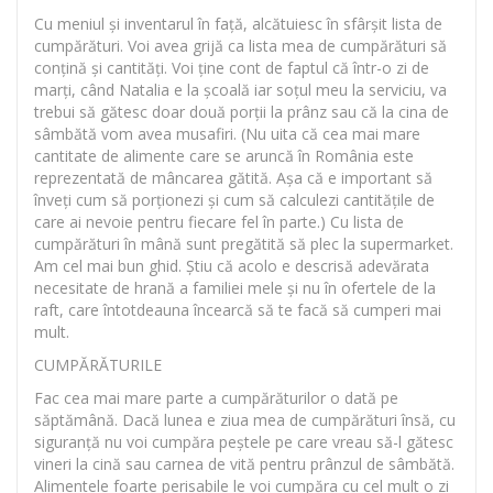
Cu meniul și inventarul în față, alcătuiesc în sfârșit lista de
cumpărături. Voi avea grijă ca lista mea de cumpărături să
conțină și cantități. Voi ține cont de faptul că într-o zi de
marți, când Natalia e la școală iar soțul meu la serviciu, va
trebui să gătesc doar două porții la prânz sau că la cina de
sâmbătă vom avea musafiri. (Nu uita că cea mai mare
cantitate de alimente care se aruncă în România este
reprezentată de mâncarea gătită. Așa că e important să
înveți cum să porționezi și cum să calculezi cantitățile de
care ai nevoie pentru fiecare fel în parte.) Cu lista de
cumpărături în mână sunt pregătită să plec la supermarket.
Am cel mai bun ghid. Știu că acolo e descrisă adevărata
necesitate de hrană a familiei mele și nu în ofertele de la
raft, care întotdeauna încearcă să te facă să cumperi mai
mult.
CUMPĂRĂTURILE
Fac cea mai mare parte a cumpărăturilor o dată pe
săptămână. Dacă lunea e ziua mea de cumpărături însă, cu
siguranță nu voi cumpăra peștele pe care vreau să-l gătesc
vineri la cină sau carnea de vită pentru prânzul de sâmbătă.
Alimentele foarte perisabile le voi cumpăra cu cel mult o zi