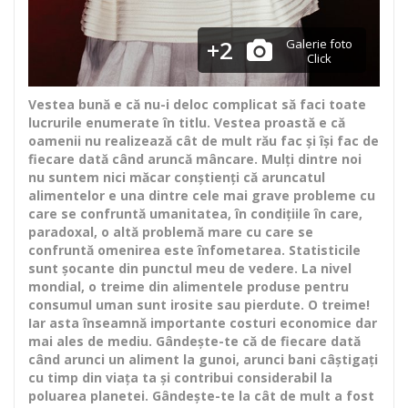
+2
Galerie foto
Click
Vestea bună e că nu-i deloc complicat să faci toate
lucrurile enumerate în titlu. Vestea proastă e că
oamenii nu realizează cât de mult rău fac și își fac de
fiecare dată când aruncă mâncare. Mulți dintre noi
nu suntem nici măcar conștienți că aruncatul
alimentelor e una dintre cele mai grave probleme cu
care se confruntă umanitatea, în condițiile în care,
paradoxal, o altă problemă mare cu care se
confruntă omenirea este înfometarea. Statisticile
sunt șocante din punctul meu de vedere. La nivel
mondial, o treime din alimentele produse pentru
consumul uman sunt irosite sau pierdute. O treime!
Iar asta înseamnă importante costuri economice dar
mai ales de mediu. Gândește-te că de fiecare dată
când arunci un aliment la gunoi, arunci bani câștigați
cu timp din viața ta și contribui considerabil la
poluarea planetei. Gândește-te la cât de mult a fost