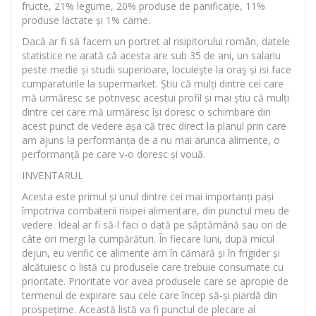
fructe, 21% legume, 20% produse de panificație, 11%
produse lactate și 1% carne.
Dacă ar fi să facem un portret al risipitorului român, datele
statistice ne arată că acesta are sub 35 de ani, un salariu
peste medie și studii superioare, locuieşte la oraş și isi face
cumparaturile la supermarket. Știu că mulți dintre cei care
mă urmăresc se potrivesc acestui profil și mai știu că mulți
dintre cei care mă urmăresc își doresc o schimbare din
acest punct de vedere așa că trec direct la planul prin care
am ajuns la performanța de a nu mai arunca alimente, o
performanță pe care v-o doresc și vouă.
INVENTARUL
Acesta este primul și unul dintre cei mai importanți pași
împotriva combaterii risipei alimentare, din punctul meu de
vedere. Ideal ar fi să-l faci o dată pe săptămână sau ori de
câte ori mergi la cumpărături. În fiecare luni, după micul
dejun, eu verific ce alimente am în cămară și în frigider și
alcătuiesc o listă cu produsele care trebuie consumate cu
prioritate. Prioritate vor avea produsele care se apropie de
termenul de expirare sau cele care încep să-și piardă din
prospețime. Această listă va fi punctul de plecare al