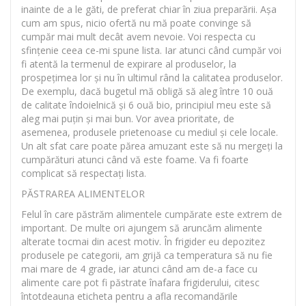
inainte de a le găti, de preferat chiar în ziua preparării. Așa
cum am spus, nicio ofertă nu mă poate convinge să
cumpăr mai mult decât avem nevoie. Voi respecta cu
sfințenie ceea ce-mi spune lista. Iar atunci când cumpăr voi
fi atentă la termenul de expirare al produselor, la
prospețimea lor și nu în ultimul rând la calitatea produselor.
De exemplu, dacă bugetul mă obligă să aleg între 10 ouă
de calitate îndoielnică și 6 ouă bio, principiul meu este să
aleg mai puțin și mai bun. Vor avea prioritate, de
asemenea, produsele prietenoase cu mediul și cele locale.
Un alt sfat care poate părea amuzant este să nu mergeți la
cumpărături atunci când vă este foame. Va fi foarte
complicat să respectați lista.
PĂSTRAREA ALIMENTELOR
Felul în care păstrăm alimentele cumpărate este extrem de
important. De multe ori ajungem să aruncăm alimente
alterate tocmai din acest motiv. În frigider eu depozitez
produsele pe categorii, am grijă ca temperatura să nu fie
mai mare de 4 grade, iar atunci când am de-a face cu
alimente care pot fi păstrate înafara frigiderului, citesc
întotdeauna eticheta pentru a afla recomandările