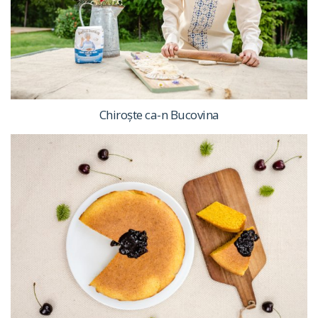
Chiroște ca-n Bucovina