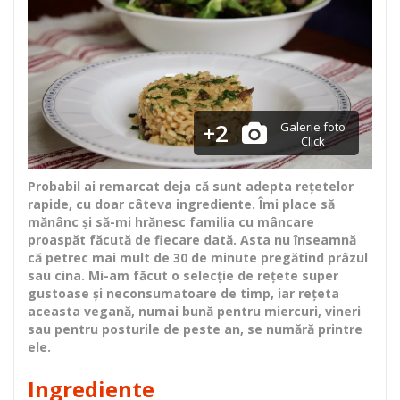
+2
Galerie foto
Click
Probabil ai remarcat deja că sunt adepta rețetelor
rapide, cu doar câteva ingrediente. Îmi place să
mănânc și să-mi hrănesc familia cu mâncare
proaspăt făcută de fiecare dată. Asta nu înseamnă
că petrec mai mult de 30 de minute pregătind prâzul
sau cina. Mi-am făcut o selecție de rețete super
gustoase și neconsumatoare de timp, iar rețeta
aceasta vegană, numai bună pentru miercuri, vineri
sau pentru posturile de peste an, se numără printre
ele.
Ingrediente