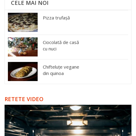
CELE MAI NOI
Pizza trufașă
Ciocolată de casă
cu nuci
Chifteluțe vegane
din quinoa
RETETE VIDEO