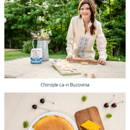
Chiroște ca-n Bucovina